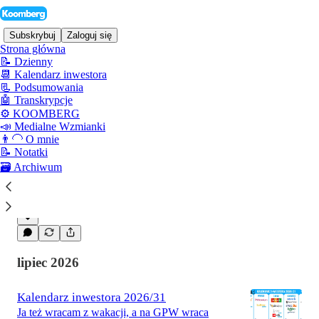
Subskrybuj
Zaloguj się
Strona główna
📝 Dzienny
📆 Kalendarz inwestora
📃 Podsumowania
Najnowsze
Góra
Dyskusje
🤖 Transkrypcje
⚙️ KOOMBERG
📣 Medialne Wzmianki
Kalendarz inwestora 2026/32
👨‍🦲 O mnie
Kalendarz inwestora 3.08-7.08.2026: PMI, ISM
📝 Notatki
i rynek pracy USA, wyniki Orlenu, Energi,
🗃️ Archiwum
Asbisu, Aliora oraz Palantira, AMD, SpaceX i
Eli Lilly.
sie 3
Mariusz Hojda
•
lipiec 2026
Kalendarz inwestora 2026/31
Ja też wracam z wakacji, a na GPW wraca