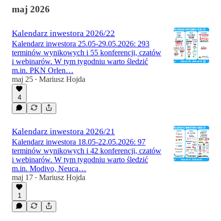
maj 2026
Kalendarz inwestora 2026/22
Kalendarz inwestora 25.05-29.05.2026: 293
terminów wynikowych i 55 konferencji, czatów
i webinarów. W tym tygodniu warto śledzić
m.in. PKN Orlen…
maj 25
Mariusz Hojda
•
4
Kalendarz inwestora 2026/21
Kalendarz inwestora 18.05-22.05.2026: 97
terminów wynikowych i 42 konferencji, czatów
i webinarów. W tym tygodniu warto śledzić
m.in. Modivo, Neuca…
maj 17
Mariusz Hojda
•
1