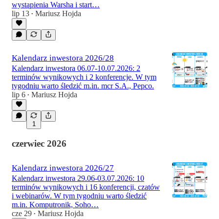
wystąpienia Warsha i start…
lip 13
Mariusz Hojda
•
Kalendarz inwestora 2026/28
Kalendarz inwestora 06.07-10.07.2026: 2
terminów wynikowych i 2 konferencje. W tym
tygodniu warto śledzić m.in. mcr S.A., Pepco.
lip 6
Mariusz Hojda
•
1
czerwiec 2026
Kalendarz inwestora 2026/27
Kalendarz inwestora 29.06-03.07.2026: 10
terminów wynikowych i 16 konferencji, czatów
i webinarów. W tym tygodniu warto śledzić
m.in. Komputronik, Soho…
cze 29
Mariusz Hojda
•