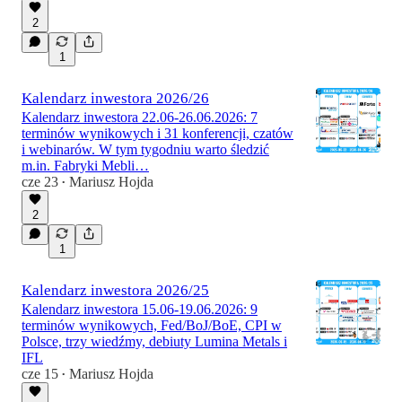
2
1
Kalendarz inwestora 2026/26
Kalendarz inwestora 22.06-26.06.2026: 7
terminów wynikowych i 31 konferencji, czatów
i webinarów. W tym tygodniu warto śledzić
m.in. Fabryki Mebli…
cze 23
Mariusz Hojda
•
2
1
Kalendarz inwestora 2026/25
Kalendarz inwestora 15.06-19.06.2026: 9
terminów wynikowych, Fed/BoJ/BoE, CPI w
Polsce, trzy wiedźmy, debiuty Lumina Metals i
IFL
cze 15
Mariusz Hojda
•