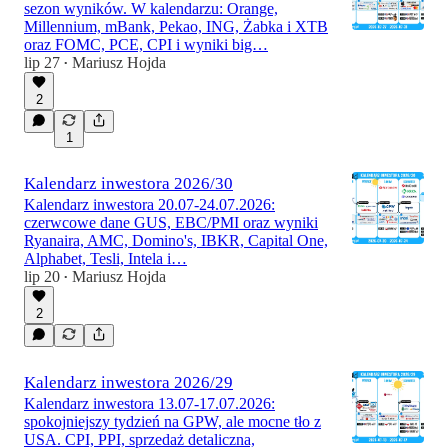
sezon wyników. W kalendarzu: Orange,
Millennium, mBank, Pekao, ING, Żabka i XTB
oraz FOMC, PCE, CPI i wyniki big…
lip 27
Mariusz Hojda
•
2
1
Kalendarz inwestora 2026/30
Kalendarz inwestora 20.07-24.07.2026:
czerwcowe dane GUS, EBC/PMI oraz wyniki
Ryanaira, AMC, Domino's, IBKR, Capital One,
Alphabet, Tesli, Intela i…
lip 20
Mariusz Hojda
•
2
Kalendarz inwestora 2026/29
Kalendarz inwestora 13.07-17.07.2026:
spokojniejszy tydzień na GPW, ale mocne tło z
USA. CPI, PPI, sprzedaż detaliczna,