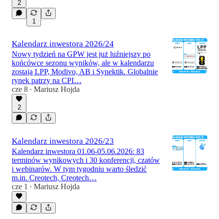
2
1
Kalendarz inwestora 2026/24
Nowy tydzień na GPW jest już luźniejszy po
końcówce sezonu wyników, ale w kalendarzu
zostają LPP, Modivo, AB i Synektik. Globalnie
rynek patrzy na CPI…
cze 8
Mariusz Hojda
•
2
Kalendarz inwestora 2026/23
Kalendarz inwestora 01.06-05.06.2026: 83
terminów wynikowych i 30 konferencji, czatów
i webinarów. W tym tygodniu warto śledzić
m.in. Creotech, Creotech…
cze 1
Mariusz Hojda
•